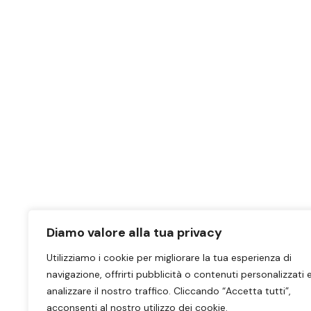
Communication Porto Vivo Project, c
Web platform development by
Divulg
Diamo valore alla tua privacy
Utilizziamo i cookie per migliorare la tua esperienza di
navigazione, offrirti pubblicità o contenuti personalizzati 
analizzare il nostro traffico. Cliccando “Accetta tutti”,
acconsenti al nostro utilizzo dei cookie.